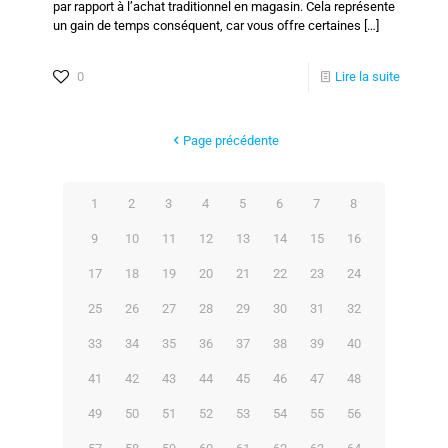
par rapport à l’achat traditionnel en magasin. Cela représente
un gain de temps conséquent, car vous offre certaines
[…]
0
Lire la suite
Page précédente
1
2
3
4
5
6
7
8
9
10
11
12
13
14
15
16
17
18
19
20
21
22
23
24
25
26
27
28
29
30
31
32
33
34
35
36
37
38
39
40
41
42
43
44
45
46
47
48
49
50
51
52
53
54
55
56