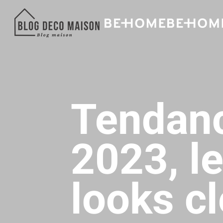
Tendanc
2023, l
looks c