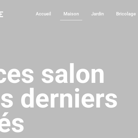
Accueil
Maison
Jardin
Bricolage
es salon
es derniers
lés