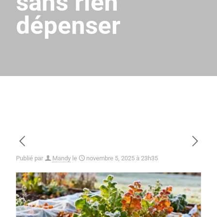
sans rien
dépenser
Publié par
Mandy
le
novembre 5, 2025 à 23h35