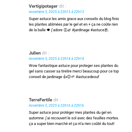
Vertigipotager
dit :
novembre 5, 2025 à 22h13 à 22h13
Super astuce les amis grace aux conseils du blog finis
les plantes abîmées par le gel et en + ça ne coûte rien
de la balle 🍁 j’adore 👏🌿 #jardinage #astuce튼.
Julien
dit :
novembre 5, 2025 à 22h14 à 22h14
Wow fantastique astuce pour proteger ses plantes du
gel sans casser sa tirelire merci beaucoup pour ce top
conseil de jardinage 👍😊🌱 #astucedeouf
TerreFertile
dit :
novembre 5, 2025 à 22h16 à 22h16
Super astuce pour protéger mes plantes du gel en
automne: j’ai recouvert le sol avec des feuilles mortes.
ça a super bien marché et ça m’a rien coûté du tout!