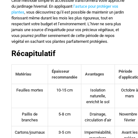
Cette méthode simple et accessible transformera votre approche
du jardinage hivernal. En appliquant
l’astuce pour protéger vos
plantes
, vous découvrirez qu’il est possible de maintenir un jardin
florissant même durant les mois les plus rigoureux, tout en
respectant votre budget et l’environnement. L’hiver ne sera plus
jamais une source d’inquiétude pour vos précieux végétaux, et
vous pourrez profiter sereinement de cette période de repos
végétal en sachant vos plantes parfaitement protégées.
Récapitulatif
Épaisseur
Période
Matériau
Avantages
recommandée
d’applicati
Feuilles mortes
10-15 cm
Isolation
Octobre 
naturelle,
mars
enrichit le sol
Paillis de
5-8 cm
Drainage,
Novembre
branches
circulation d’air
février
Cartons/journaux
3-5 cm
Imperméabilité,
Avant les