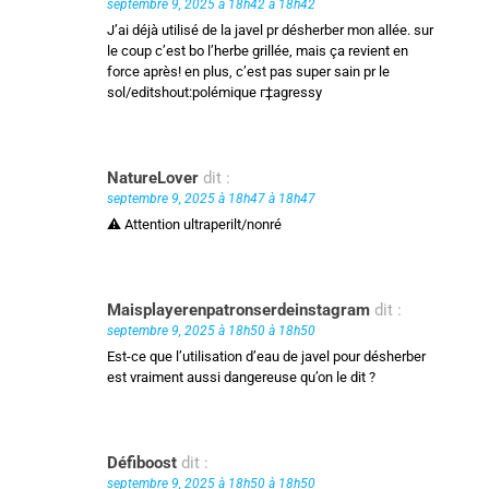
septembre 9, 2025 à 18h42 à 18h42
J’ai déjà utilisé de la javel pr désherber mon allée. sur
le coup c’est bo l’herbe grillée, mais ça revient en
force après! en plus, c’est pas super sain pr le
sol/editshout:polémique г‡agressy
NatureLover
dit :
septembre 9, 2025 à 18h47 à 18h47
⚠️ Attention ultraperilt/nonré
Maisplayerenpatronserdeinstagram
dit :
septembre 9, 2025 à 18h50 à 18h50
Est-ce que l’utilisation d’eau de javel pour désherber
est vraiment aussi dangereuse qu’on le dit ?
Défiboost
dit :
septembre 9, 2025 à 18h50 à 18h50