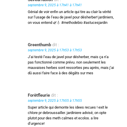
septembre 9, 2025 à 17h41 à 17h41
Génial de voir enfin un article qui tire au clair la vérité
sur l’usage de l’eau de javel pour désherber! jardiniers,
on vous entend 🌿💧 #methodebio #astucesjardin
Greenthumb
dit :
septembre 9, 2025 à 17h53 à 17h53
J’ai testé l’eau de javel pour désherber, mais ça n’a
pas fonctionné comme prévu. non seulement les
mauvaises herbes sont ressorties peu après, mais j’ai
dû aussi faire face à des dégâts sur mes
Forêtfleurie
dit :
septembre 9, 2025 à 17h55 à 17h55
Super article qui demonte les idees recues ! exit le
chlore pr debroussailler. jardiniere advisé, on opte
plutot pour des meth calmes et ecolos. a lire
d’urgence!