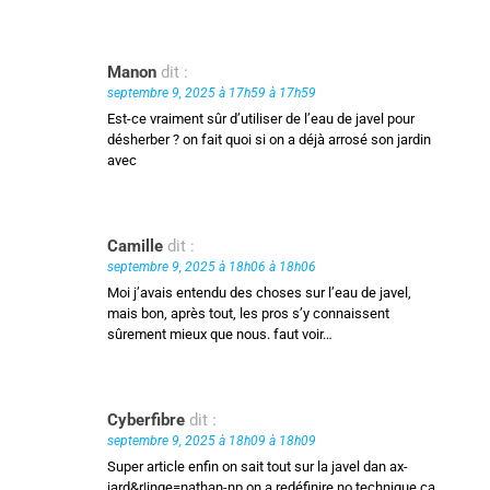
Manon
dit :
septembre 9, 2025 à 17h59 à 17h59
Est-ce vraiment sûr d’utiliser de l’eau de javel pour
désherber ? on fait quoi si on a déjà arrosé son jardin
avec
Camille
dit :
septembre 9, 2025 à 18h06 à 18h06
Moi j’avais entendu des choses sur l’eau de javel,
mais bon, après tout, les pros s’y connaissent
sûrement mieux que nous. faut voir…
Cyberfibre
dit :
septembre 9, 2025 à 18h09 à 18h09
Super article enfin on sait tout sur la javel dan ax-
jard&r|inge=nathan-np on a redéfinire no technique ça